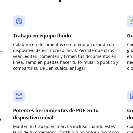
Trabajo en equipo fluido
Gu
Colabora en documentos con tu equipo usando un
Ca
,
dispositivo de escritorio o móvil. Permite que otros
gu
vean, editen, comenten y firmen tus documentos en
en 
línea. También puedes hacer tu formulario público y
ne
compartir su URL en cualquier lugar.
o 
Potentes herramientas de PDF en tu
Co
dispositivo móvil
do
e
Mantén tu trabajo en marcha incluso cuando estés
Co
lejos de tu ordenador. DocHub funciona en móvil con
do