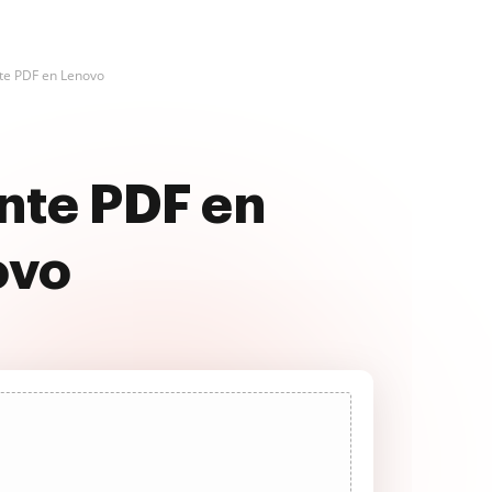
te PDF en Lenovo
nte PDF en
ovo