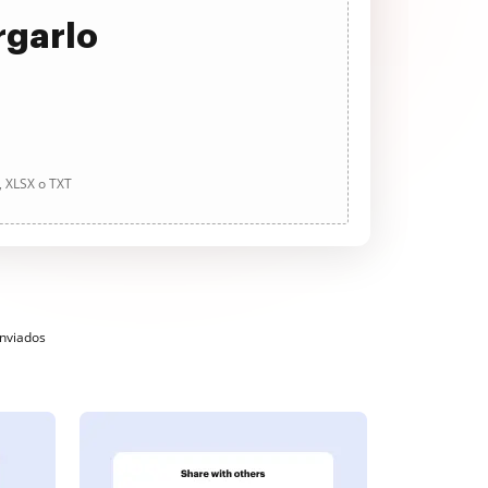
rgarlo
, XLSX o TXT
enviados