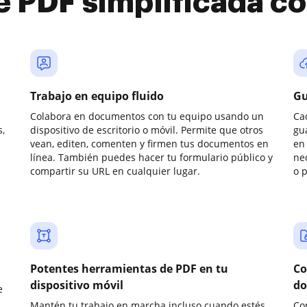
e PDF simplificada 
Trabajo en equipo fluido
Gu
Colabora en documentos con tu equipo usando un
Ca
,
dispositivo de escritorio o móvil. Permite que otros
gu
vean, editen, comenten y firmen tus documentos en
en 
línea. También puedes hacer tu formulario público y
ne
compartir su URL en cualquier lugar.
o 
Potentes herramientas de PDF en tu
Co
dispositivo móvil
do
e
Mantén tu trabajo en marcha incluso cuando estés
Co