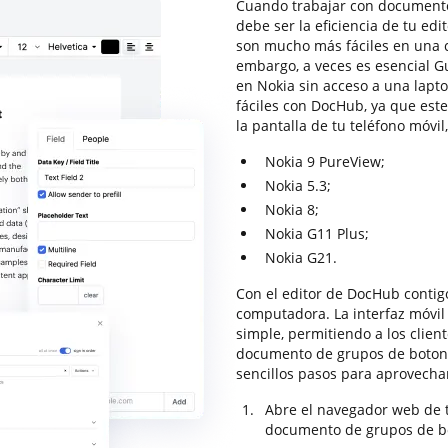
Cuando trabajar con documentos
debe ser la eficiencia de tu edi
son mucho más fáciles en una 
embargo, a veces es esencial 
en Nokia sin acceso a una lapt
fáciles con DocHub, ya que est
la pantalla de tu teléfono móvil
Nokia 9 PureView;
Nokia 5.3;
Nokia 8;
Nokia G11 Plus;
Nokia G21.
Con el editor de DocHub contigo
computadora. La interfaz móvil
simple, permitiendo a los clien
documento de grupos de botone
sencillos pasos para aprovechar
Abre el navegador web de t
documento de grupos de bo