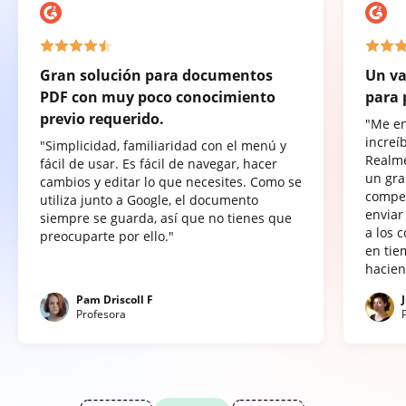
Gran solución para documentos
Un va
PDF con muy poco conocimiento
para 
previo requerido.
"Me e
increí
"Simplicidad, familiaridad con el menú y
Realme
fácil de usar. Es fácil de navegar, hacer
un gra
cambios y editar lo que necesites. Como se
compet
utiliza junto a Google, el documento
enviar
siempre se guarda, así que no tienes que
a los 
preocuparte por ello."
en tie
hacien
Pam Driscoll F
Profesora