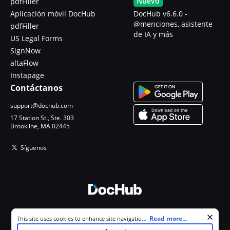
Nuevo
pdfFiller
Aplicación móvil DocHub
DocHub v6.6.0 -
@menciones, asistente
pdfFiller
de IA y más
US Legal Forms
SignNow
altaFlow
Instapage
Contáctanos
support@dochub.com
17 Station St., Ste. 303
Brookline, MA 02445
Síguenos
© 2026 DocHub, LLC
Cookie consent notice
...
Read more...
This site uses cookies to enhance site navigation and personalize
Todos los derechos reservados.
your experience. By using this site you agree to our use of cookies as