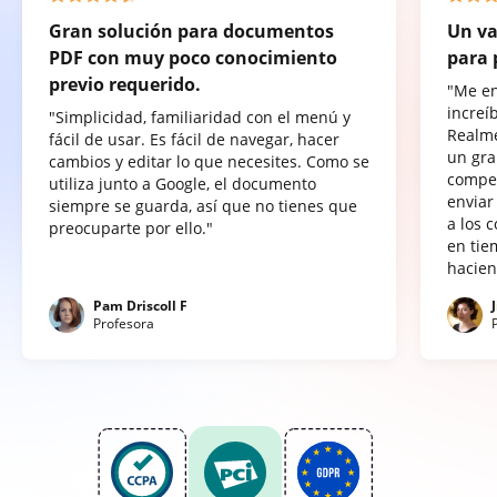
Gran solución para documentos
Un va
PDF con muy poco conocimiento
para 
previo requerido.
"Me e
increí
"Simplicidad, familiaridad con el menú y
Realme
fácil de usar. Es fácil de navegar, hacer
un gra
cambios y editar lo que necesites. Como se
compet
utiliza junto a Google, el documento
enviar
siempre se guarda, así que no tienes que
a los 
preocuparte por ello."
en tie
hacien
Pam Driscoll F
Profesora