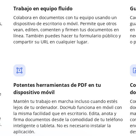
Trabajo en equipo fluido
Gu
Colabora en documentos con tu equipo usando un
Ca
,
dispositivo de escritorio o móvil. Permite que otros
gu
vean, editen, comenten y firmen tus documentos en
en 
línea. También puedes hacer tu formulario público y
ne
compartir su URL en cualquier lugar.
o 
Potentes herramientas de PDF en tu
Co
dispositivo móvil
do
e
Mantén tu trabajo en marcha incluso cuando estés
Co
lejos de tu ordenador. DocHub funciona en móvil con
do
la misma facilidad que en escritorio. Edita, anota y
ma
e
firma documentos desde la comodidad de tu teléfono
co
.
inteligente o tableta. No es necesario instalar la
enc
aplicación.
de