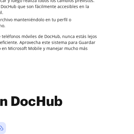
car y luego realiza todos los cambios previstos.
e DocHub que son fácilmente accesibles en la
l.
rchivo manteniéndolo en tu perfil o
no.
e teléfonos móviles de DocHub, nunca estás lejos
eficiente. Aprovecha este sistema para Guardar
en Microsoft Mobile y manejar mucho más
con DocHub