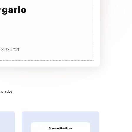
rgarlo
, XLSX o TXT
enviados