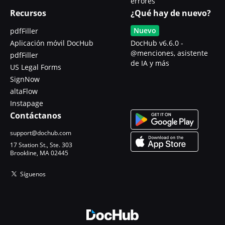
errores
Recursos
¿Qué hay de nuevo?
Nuevo
pdfFiller
Aplicación móvil DocHub
DocHub v6.6.0 -
@menciones, asistente
pdfFiller
de IA y más
US Legal Forms
SignNow
altaFlow
Instapage
Contáctanos
support@dochub.com
17 Station St., Ste. 303
Brookline, MA 02445
Síguenos