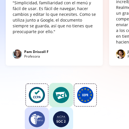
increí
"Simplicidad, familiaridad con el menú y
Realme
fácil de usar. Es fácil de navegar, hacer
un gra
cambios y editar lo que necesites. Como se
compet
utiliza junto a Google, el documento
enviar
siempre se guarda, así que no tienes que
a los 
preocuparte por ello."
en tie
hacien
Pam Driscoll F
Profesora