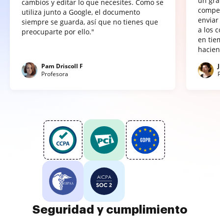
un gra
cambios y editar lo que necesites. Como se
compet
utiliza junto a Google, el documento
enviar
siempre se guarda, así que no tienes que
a los 
preocuparte por ello."
en tie
hacien
Pam Driscoll F
Profesora
Seguridad y cumplimiento