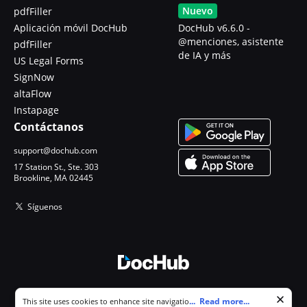
Nuevo
pdfFiller
Aplicación móvil DocHub
DocHub v6.6.0 -
@menciones, asistente
pdfFiller
de IA y más
US Legal Forms
SignNow
altaFlow
Instapage
Contáctanos
support@dochub.com
17 Station St., Ste. 303
Brookline, MA 02445
Síguenos
© 2026 DocHub, LLC
Cookie consent notice
...
Read more...
This site uses cookies to enhance site navigation and personalize
Todos los derechos reservados.