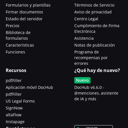
Formularios y plantillas
Términos de Servicio
Firmar documentos
Aviso de privacidad
Estado del servidor
Centro Legal
Precios
Cumplimiento de Firma
Electrónica
Biblioteca de
formularios
Asistencia
Características
Notas de publicación
Funciones
Programa de
recompensas por
errores
Recursos
¿Qué hay de nuevo?
Nuevo
pdfFiller
Aplicación móvil DocHub
DocHub v6.6.0 -
@menciones, asistente
pdfFiller
de IA y más
US Legal Forms
SignNow
altaFlow
Instapage