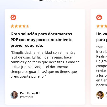
Gran solución para documentos
Un va
PDF con muy poco conocimiento
para 
previo requerido.
"Me e
increí
"Simplicidad, familiaridad con el menú y
Realme
fácil de usar. Es fácil de navegar, hacer
un gra
cambios y editar lo que necesites. Como se
compet
utiliza junto a Google, el documento
enviar
siempre se guarda, así que no tienes que
a los 
preocuparte por ello."
en tie
hacien
Pam Driscoll F
Profesora