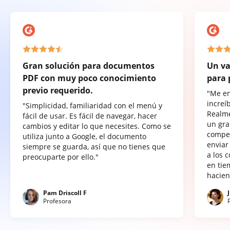
Gran solución para documentos
Un va
PDF con muy poco conocimiento
para 
previo requerido.
"Me e
increí
"Simplicidad, familiaridad con el menú y
Realme
fácil de usar. Es fácil de navegar, hacer
un gra
cambios y editar lo que necesites. Como se
compet
utiliza junto a Google, el documento
enviar
siempre se guarda, así que no tienes que
a los 
preocuparte por ello."
en tie
hacien
Pam Driscoll F
Profesora