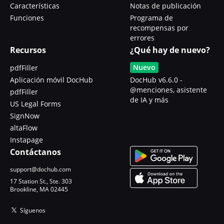
Características
Notas de publicación
Funciones
Programa de
recompensas por
errores
Recursos
¿Qué hay de nuevo?
Nuevo
pdfFiller
Aplicación móvil DocHub
DocHub v6.6.0 -
@menciones, asistente
pdfFiller
de IA y más
US Legal Forms
SignNow
altaFlow
Instapage
Contáctanos
support@dochub.com
17 Station St., Ste. 303
Brookline, MA 02445
Síguenos