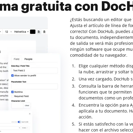
rma gratuita con Doc
¿Estás buscando un editor que 
Ajusta el artículo de línea de 
correcto! Con DocHub, puedes 
tu documento, independienteme
de salida se verá más profesion
ningún software que ocupe muc
comodidad de tu navegador.
Elige cualquier método di
la nube, arrastrar y soltar 
Una vez cargado, DocHub se 
Consulta la barra de herra
funciones que te permiten a
documentos como un profe
Encuentra la opción para Aj
aplícala a tu documento. Ha
acción.
Si estás satisfecho con la 
hacer con el archivo selec