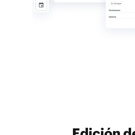
Edición d