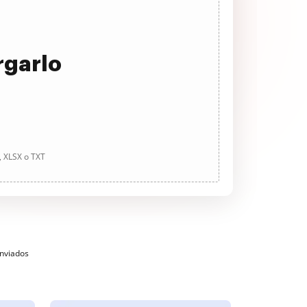
rgarlo
, XLSX o TXT
enviados