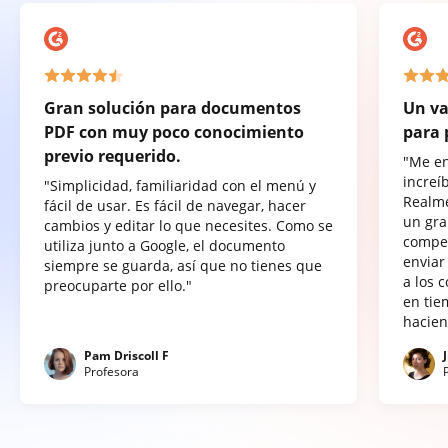
Gran solución para documentos
Un va
PDF con muy poco conocimiento
para 
previo requerido.
"Me e
increí
"Simplicidad, familiaridad con el menú y
Realme
fácil de usar. Es fácil de navegar, hacer
un gra
cambios y editar lo que necesites. Como se
compet
utiliza junto a Google, el documento
enviar
siempre se guarda, así que no tienes que
a los 
preocuparte por ello."
en tie
hacien
Pam Driscoll F
Profesora