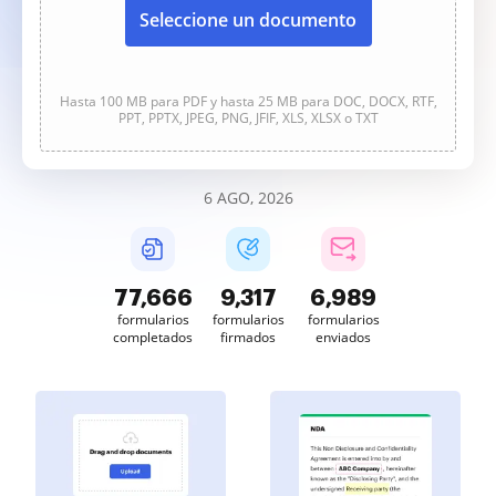
Seleccione un documento
Hasta 100 MB para PDF y hasta 25 MB para DOC, DOCX, RTF,
PPT, PPTX, JPEG, PNG, JFIF, XLS, XLSX o TXT
6 AGO, 2026
77,667
9,317
6,989
formularios
formularios
formularios
completados
firmados
enviados