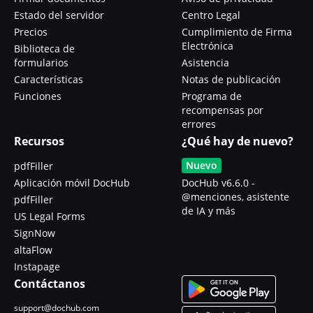
Estado del servidor
Centro Legal
Precios
Cumplimiento de Firma
Electrónica
Biblioteca de
formularios
Asistencia
Características
Notas de publicación
Funciones
Programa de
recompensas por
errores
Recursos
¿Qué hay de nuevo?
Nuevo
pdfFiller
Aplicación móvil DocHub
DocHub v6.6.0 -
@menciones, asistente
pdfFiller
de IA y más
US Legal Forms
SignNow
altaFlow
Instapage
Contáctanos
support@dochub.com