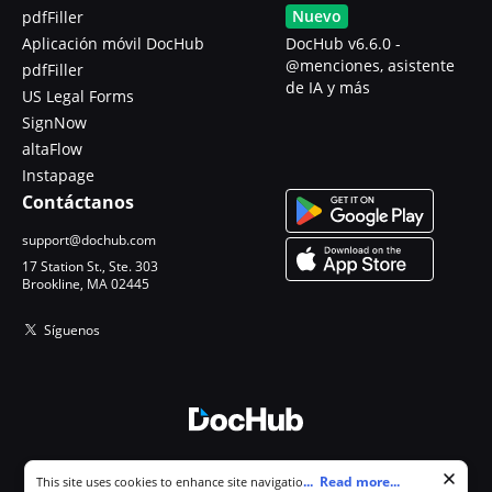
Nuevo
pdfFiller
Aplicación móvil DocHub
DocHub v6.6.0 -
@menciones, asistente
pdfFiller
de IA y más
US Legal Forms
SignNow
altaFlow
Instapage
Contáctanos
support@dochub.com
17 Station St., Ste. 303
Brookline, MA 02445
Síguenos
© 2026 DocHub, LLC
Cookie consent notice
...
Read more...
This site uses cookies to enhance site navigation and personalize
Todos los derechos reservados.