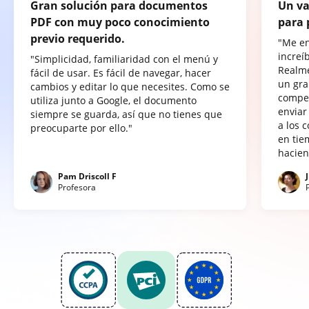
Gran solución para documentos
Un va
PDF con muy poco conocimiento
para 
previo requerido.
"Me e
increí
"Simplicidad, familiaridad con el menú y
Realme
fácil de usar. Es fácil de navegar, hacer
un gra
cambios y editar lo que necesites. Como se
compet
utiliza junto a Google, el documento
enviar
siempre se guarda, así que no tienes que
a los 
preocuparte por ello."
en tie
hacien
Pam Driscoll F
Profesora