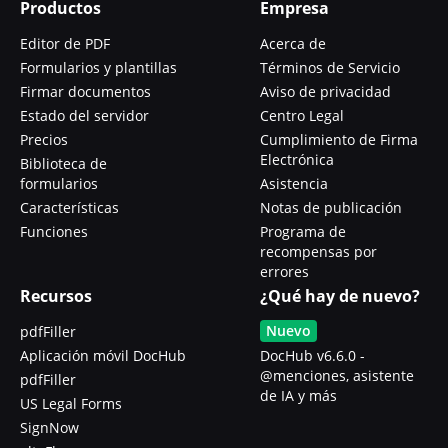
Productos
Empresa
Editor de PDF
Acerca de
Formularios y plantillas
Términos de Servicio
Firmar documentos
Aviso de privacidad
Estado del servidor
Centro Legal
Precios
Cumplimiento de Firma
Electrónica
Biblioteca de
formularios
Asistencia
Características
Notas de publicación
Funciones
Programa de
recompensas por
errores
Recursos
¿Qué hay de nuevo?
Nuevo
pdfFiller
Aplicación móvil DocHub
DocHub v6.6.0 -
@menciones, asistente
pdfFiller
de IA y más
US Legal Forms
SignNow