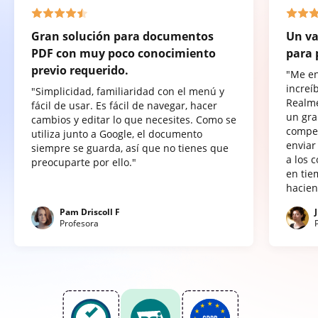
Gran solución para documentos
Un va
PDF con muy poco conocimiento
para 
previo requerido.
"Me e
increí
"Simplicidad, familiaridad con el menú y
Realme
fácil de usar. Es fácil de navegar, hacer
un gra
cambios y editar lo que necesites. Como se
compet
utiliza junto a Google, el documento
enviar
siempre se guarda, así que no tienes que
a los 
preocuparte por ello."
en tie
hacien
Pam Driscoll F
Profesora