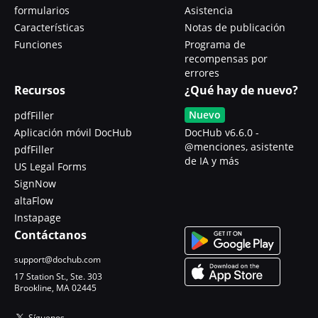
formularios
Asistencia
Características
Notas de publicación
Funciones
Programa de
recompensas por
errores
Recursos
¿Qué hay de nuevo?
Nuevo
pdfFiller
Aplicación móvil DocHub
DocHub v6.6.0 -
@menciones, asistente
pdfFiller
de IA y más
US Legal Forms
SignNow
altaFlow
Instapage
Contáctanos
support@dochub.com
17 Station St., Ste. 303
Brookline, MA 02445
Síguenos