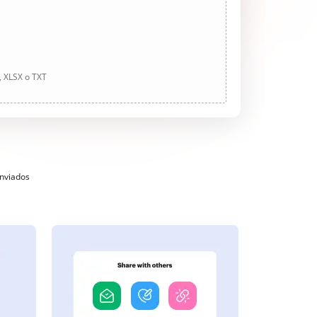
, XLSX o TXT
enviados