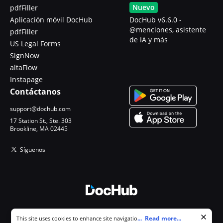
Nuevo
pdfFiller
Aplicación móvil DocHub
DocHub v6.6.0 -
@menciones, asistente
pdfFiller
de IA y más
US Legal Forms
SignNow
altaFlow
Instapage
Contáctanos
support@dochub.com
17 Station St., Ste. 303
Brookline, MA 02445
Síguenos
© 2026 DocHub, LLC
Cookie consent notice
...
Read more...
This site uses cookies to enhance site navigation and personalize
Todos los derechos reservados.