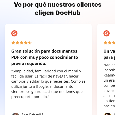
Ve por qué nuestros clientes
eligen DocHub
Gran solución para documentos
Un va
PDF con muy poco conocimiento
para 
previo requerido.
"Me e
increí
"Simplicidad, familiaridad con el menú y
Realme
fácil de usar. Es fácil de navegar, hacer
un gra
cambios y editar lo que necesites. Como se
compet
utiliza junto a Google, el documento
enviar
siempre se guarda, así que no tienes que
a los 
preocuparte por ello."
en tie
hacien
Pam Driscoll F