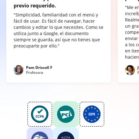
previo requerido.
"Me e
increí
"Simplicidad, familiaridad con el menú y
Realme
fácil de usar. Es fácil de navegar, hacer
un gra
cambios y editar lo que necesites. Como se
compet
utiliza junto a Google, el documento
enviar
siempre se guarda, así que no tienes que
a los 
preocuparte por ello."
en tie
hacien
Pam Driscoll F
Profesora