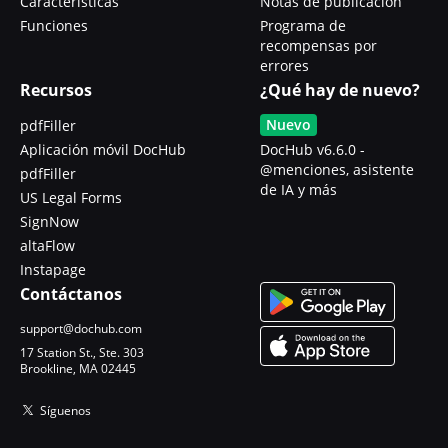
Características
Notas de publicación
Funciones
Programa de
recompensas por
errores
Recursos
¿Qué hay de nuevo?
Nuevo
pdfFiller
Aplicación móvil DocHub
DocHub v6.6.0 -
@menciones, asistente
pdfFiller
de IA y más
US Legal Forms
SignNow
altaFlow
Instapage
Contáctanos
support@dochub.com
17 Station St., Ste. 303
Brookline, MA 02445
Síguenos