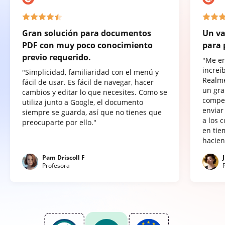
Gran solución para documentos
Un va
PDF con muy poco conocimiento
para 
previo requerido.
"Me e
increí
"Simplicidad, familiaridad con el menú y
Realme
fácil de usar. Es fácil de navegar, hacer
un gra
cambios y editar lo que necesites. Como se
compet
utiliza junto a Google, el documento
enviar
siempre se guarda, así que no tienes que
a los 
preocuparte por ello."
en tie
hacien
Pam Driscoll F
Profesora