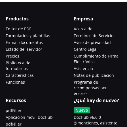
Productos
Empresa
Editor de PDF
Acerca de
Formularios y plantillas
Términos de Servicio
Firmar documentos
Aviso de privacidad
Estado del servidor
Centro Legal
Precios
Cumplimiento de Firma
Electrónica
Biblioteca de
formularios
Asistencia
Características
Notas de publicación
Funciones
Programa de
recompensas por
errores
Recursos
¿Qué hay de nuevo?
Nuevo
pdfFiller
Aplicación móvil DocHub
DocHub v6.6.0 -
@menciones, asistente
pdfFiller