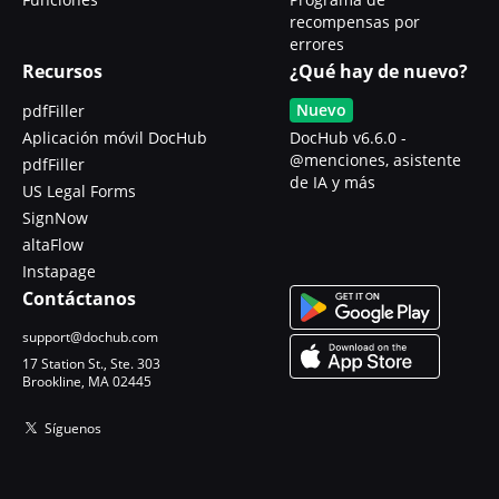
recompensas por
errores
Recursos
¿Qué hay de nuevo?
Nuevo
pdfFiller
Aplicación móvil DocHub
DocHub v6.6.0 -
@menciones, asistente
pdfFiller
de IA y más
US Legal Forms
SignNow
altaFlow
Instapage
Contáctanos
support@dochub.com
17 Station St., Ste. 303
Brookline, MA 02445
Síguenos