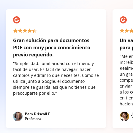
Gran solución para documentos
Un va
PDF con muy poco conocimiento
para 
previo requerido.
"Me e
increí
"Simplicidad, familiaridad con el menú y
Realme
fácil de usar. Es fácil de navegar, hacer
un gra
cambios y editar lo que necesites. Como se
compet
utiliza junto a Google, el documento
enviar
siempre se guarda, así que no tienes que
a los 
preocuparte por ello."
en tie
hacien
Pam Driscoll F
Profesora