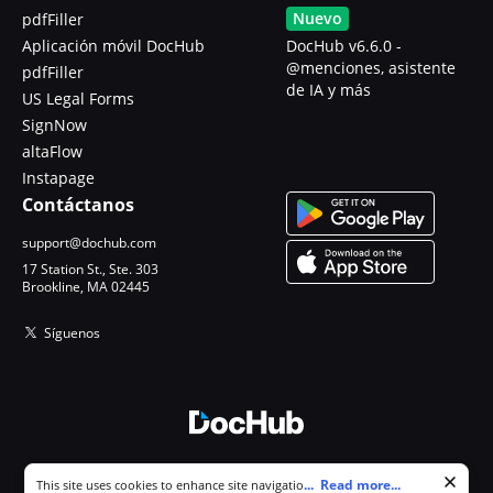
Nuevo
pdfFiller
Aplicación móvil DocHub
DocHub v6.6.0 -
@menciones, asistente
pdfFiller
de IA y más
US Legal Forms
SignNow
altaFlow
Instapage
Contáctanos
support@dochub.com
17 Station St., Ste. 303
Brookline, MA 02445
Síguenos
© 2026 DocHub, LLC
Cookie consent notice
...
Read more...
This site uses cookies to enhance site navigation and personalize