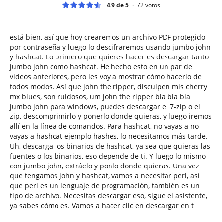
4.9 de 5
72
votos
está bien, así que hoy crearemos un archivo PDF protegido
por contraseña y luego lo descifraremos usando jumbo john
y hashcat. Lo primero que quieres hacer es descargar tanto
jumbo john como hashcat. He hecho esto en un par de
videos anteriores, pero les voy a mostrar cómo hacerlo de
todos modos. Así que john the ripper, disculpen mis cherry
mx blues, son ruidosos, um john the ripper bla bla bla
jumbo john para windows, puedes descargar el 7-zip o el
zip, descomprimirlo y ponerlo donde quieras, y luego iremos
allí en la línea de comandos. Para hashcat, no vayas a no
vayas a hashcat ejemplo hashes, lo necesitamos más tarde.
Uh, descarga los binarios de hashcat, ya sea que quieras las
fuentes o los binarios, eso depende de ti. Y luego lo mismo
con jumbo john, extráelo y ponlo donde quieras. Una vez
que tengamos john y hashcat, vamos a necesitar perl, así
que perl es un lenguaje de programación, también es un
tipo de archivo. Necesitas descargar eso, sigue el asistente,
ya sabes cómo es. Vamos a hacer clic en descargar en t