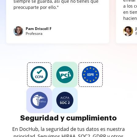
siempre se guarda, así que no tienes que
a los 
preocuparte por ello."
en tie
hacien
Pam Driscoll F
Profesora
Seguridad y cumplimiento
En DocHub, la seguridad de tus datos es nuestra
prioridad. Seguimos HIPAA, SOC2, GDPR y otros