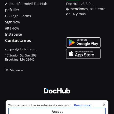
Aplicación móvil DocHub
DocHub v6.6.0 -
@menciones, asistente
pdfFiller
de IA y más
US Legal Forms
SignNow
altaFlow
Instapage
Contáctanos
support@dochub.com
17 Station St., Ste. 303
Brookline, MA 02445
Síguenos
© 2026 DocHub, LLC
Cookie consent notice
...
Read more...
This site uses cookies to enhance site navigation and personalize
Todos los derechos reservados.
your experience. By using this site you agree to our use of cookies as
Accept