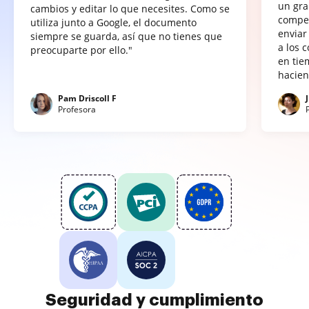
un gra
cambios y editar lo que necesites. Como se
compet
utiliza junto a Google, el documento
enviar
siempre se guarda, así que no tienes que
a los 
preocuparte por ello."
en tie
hacien
Pam Driscoll F
Profesora
Seguridad y cumplimiento