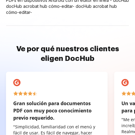
PDFs en dispositivos Android con un editor en línea - docHub
docHub acrobat hub cómo-editar- docHub acrobat hub
cómo-editar-
Ve por qué nuestros clientes
eligen DocHub
Gran solución para documentos
Un va
PDF con muy poco conocimiento
para 
previo requerido.
"Me e
increí
"Simplicidad, familiaridad con el menú y
Realme
fácil de usar. Es fácil de navegar, hacer