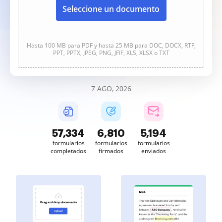
Seleccione un documento
Hasta 100 MB para PDF y hasta 25 MB para DOC, DOCX, RTF,
PPT, PPTX, JPEG, PNG, JFIF, XLS, XLSX o TXT
7 AGO, 2026
57,334
6,810
5,194
formularios
formularios
formularios
completados
firmados
enviados