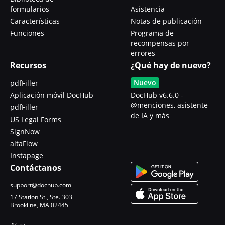
formularios
Asistencia
Características
Notas de publicación
Funciones
Programa de
recompensas por
errores
Recursos
¿Qué hay de nuevo?
Nuevo
pdfFiller
Aplicación móvil DocHub
DocHub v6.6.0 -
@menciones, asistente
pdfFiller
de IA y más
US Legal Forms
SignNow
altaFlow
Instapage
Contáctanos
support@dochub.com
17 Station St., Ste. 303
Brookline, MA 02445