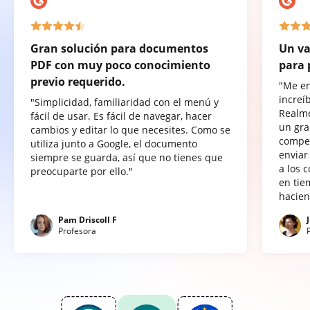
Gran solución para documentos
Un va
PDF con muy poco conocimiento
para 
previo requerido.
"Me e
increí
"Simplicidad, familiaridad con el menú y
Realme
fácil de usar. Es fácil de navegar, hacer
un gra
cambios y editar lo que necesites. Como se
compet
utiliza junto a Google, el documento
enviar
siempre se guarda, así que no tienes que
a los 
preocuparte por ello."
en tie
hacien
Pam Driscoll F
Profesora