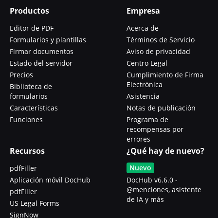
Productos
Empresa
Editor de PDF
Acerca de
Formularios y plantillas
Términos de Servicio
Firmar documentos
Aviso de privacidad
Estado del servidor
Centro Legal
Precios
Cumplimiento de Firma
Electrónica
Biblioteca de
formularios
Asistencia
Características
Notas de publicación
Funciones
Programa de
recompensas por
errores
Recursos
¿Qué hay de nuevo?
Nuevo
pdfFiller
Aplicación móvil DocHub
DocHub v6.6.0 -
@menciones, asistente
pdfFiller
de IA y más
US Legal Forms
SignNow