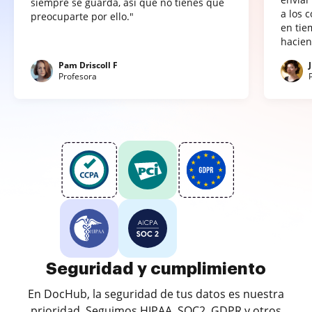
siempre se guarda, así que no tienes que
a los 
preocuparte por ello."
en tie
hacien
Pam Driscoll F
Profesora
Seguridad y cumplimiento
En DocHub, la seguridad de tus datos es nuestra
prioridad. Seguimos HIPAA, SOC2, GDPR y otros