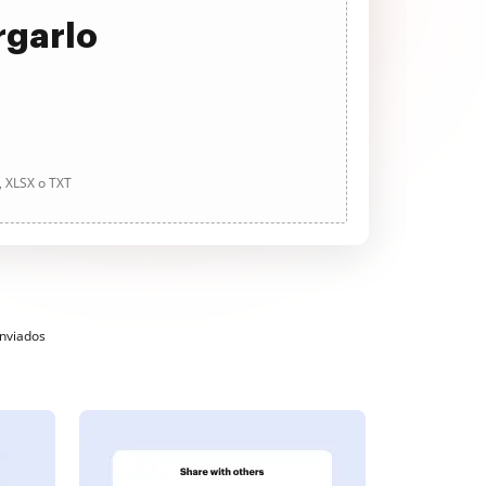
rgarlo
, XLSX o TXT
enviados