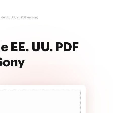
 de EE. UU. en PDF en Sony
e EE. UU. PDF
 Sony