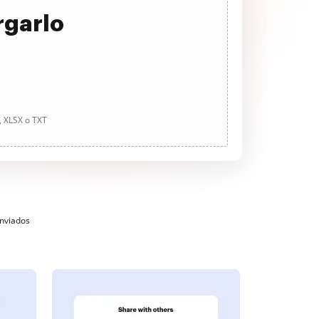
rgarlo
, XLSX o TXT
enviados