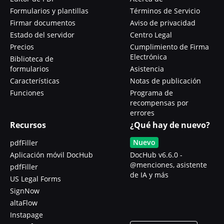
Formularios y plantillas
Términos de Servicio
Firmar documentos
Aviso de privacidad
Estado del servidor
Centro Legal
Precios
Cumplimiento de Firma
Electrónica
Biblioteca de
formularios
Asistencia
Características
Notas de publicación
Funciones
Programa de
recompensas por
errores
Recursos
¿Qué hay de nuevo?
Nuevo
pdfFiller
Aplicación móvil DocHub
DocHub v6.6.0 -
@menciones, asistente
pdfFiller
de IA y más
US Legal Forms
SignNow
altaFlow
Instapage