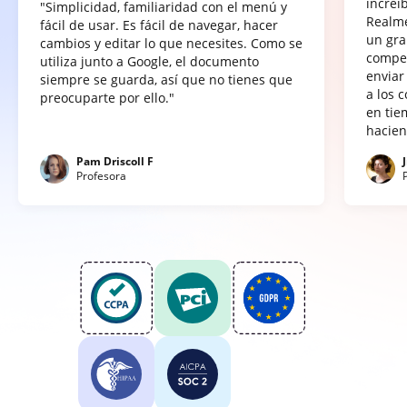
increí
"Simplicidad, familiaridad con el menú y
Realme
fácil de usar. Es fácil de navegar, hacer
un gra
cambios y editar lo que necesites. Como se
compet
utiliza junto a Google, el documento
enviar
siempre se guarda, así que no tienes que
a los 
preocuparte por ello."
en tie
hacien
Pam Driscoll F
Profesora