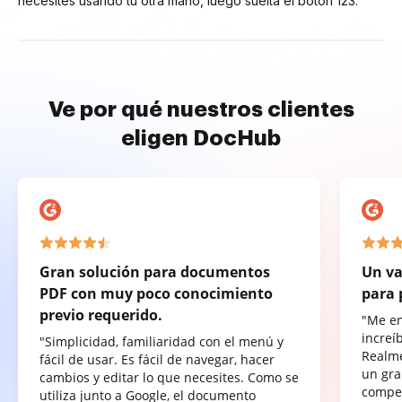
necesites usando tu otra mano, luego suelta el botón 123.
Ve por qué nuestros clientes
eligen DocHub
Gran solución para documentos
Un va
PDF con muy poco conocimiento
para 
previo requerido.
"Me e
increí
"Simplicidad, familiaridad con el menú y
Realme
fácil de usar. Es fácil de navegar, hacer
un gra
cambios y editar lo que necesites. Como se
compet
utiliza junto a Google, el documento