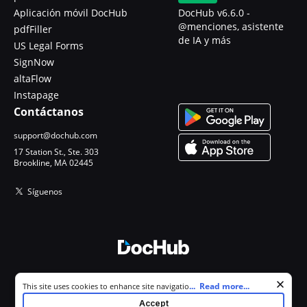
Aplicación móvil DocHub
DocHub v6.6.0 -
@menciones, asistente
pdfFiller
de IA y más
US Legal Forms
SignNow
altaFlow
Instapage
Contáctanos
support@dochub.com
17 Station St., Ste. 303
Brookline, MA 02445
Síguenos
© 2026 DocHub, LLC
Cookie consent notice
...
Read more...
This site uses cookies to enhance site navigation and personalize
Todos los derechos reservados.
your experience. By using this site you agree to our use of cookies as
Accept