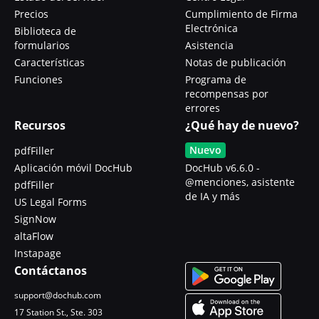
Precios
Cumplimiento de Firma
Electrónica
Biblioteca de
formularios
Asistencia
Características
Notas de publicación
Funciones
Programa de
recompensas por
errores
Recursos
¿Qué hay de nuevo?
Nuevo
pdfFiller
Aplicación móvil DocHub
DocHub v6.6.0 -
@menciones, asistente
pdfFiller
de IA y más
US Legal Forms
SignNow
altaFlow
Instapage
Contáctanos
support@dochub.com
17 Station St., Ste. 303