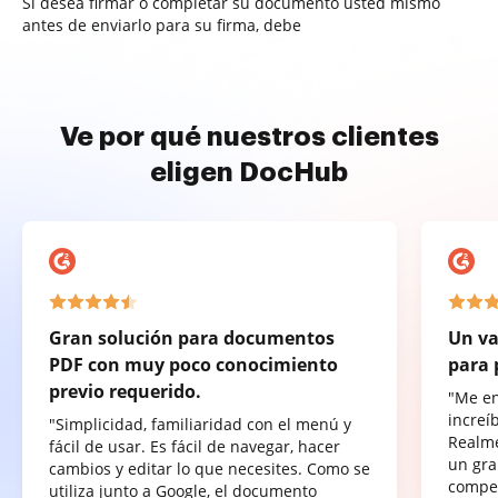
Si desea firmar o completar su documento usted mismo
antes de enviarlo para su firma, debe
Ve por qué nuestros clientes
eligen DocHub
Gran solución para documentos
Un va
PDF con muy poco conocimiento
para 
previo requerido.
"Me e
increí
"Simplicidad, familiaridad con el menú y
Realme
fácil de usar. Es fácil de navegar, hacer
un gra
cambios y editar lo que necesites. Como se
compet
utiliza junto a Google, el documento