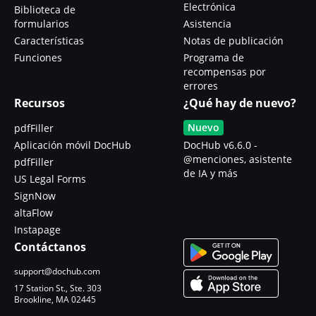
Electrónica
Biblioteca de
formularios
Asistencia
Características
Notas de publicación
Funciones
Programa de
recompensas por
errores
Recursos
¿Qué hay de nuevo?
Nuevo
pdfFiller
Aplicación móvil DocHub
DocHub v6.6.0 -
@menciones, asistente
pdfFiller
de IA y más
US Legal Forms
SignNow
altaFlow
Instapage
Contáctanos
support@dochub.com
17 Station St., Ste. 303
Brookline, MA 02445