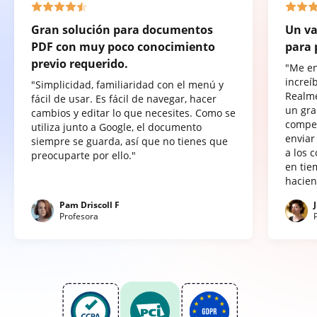
Gran solución para documentos
Un va
PDF con muy poco conocimiento
para 
previo requerido.
"Me e
increí
"Simplicidad, familiaridad con el menú y
Realme
fácil de usar. Es fácil de navegar, hacer
un gra
cambios y editar lo que necesites. Como se
compet
utiliza junto a Google, el documento
enviar
siempre se guarda, así que no tienes que
a los 
preocuparte por ello."
en tie
hacien
Pam Driscoll F
Profesora