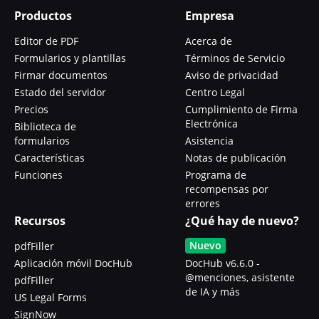
Productos
Empresa
Editor de PDF
Acerca de
Formularios y plantillas
Términos de Servicio
Firmar documentos
Aviso de privacidad
Estado del servidor
Centro Legal
Precios
Cumplimiento de Firma
Electrónica
Biblioteca de
formularios
Asistencia
Características
Notas de publicación
Funciones
Programa de
recompensas por
errores
Recursos
¿Qué hay de nuevo?
Nuevo
pdfFiller
Aplicación móvil DocHub
DocHub v6.6.0 -
@menciones, asistente
pdfFiller
de IA y más
US Legal Forms
SignNow