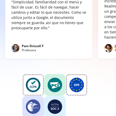
increí
"Simplicidad, familiaridad con el menú y
Realme
fácil de usar. Es fácil de navegar, hacer
un gra
cambios y editar lo que necesites. Como se
compet
utiliza junto a Google, el documento
enviar
siempre se guarda, así que no tienes que
a los 
preocuparte por ello."
en tie
hacien
Pam Driscoll F
Profesora