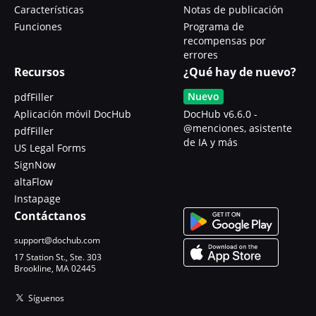
Características
Notas de publicación
Funciones
Programa de
recompensas por
errores
Recursos
¿Qué hay de nuevo?
Nuevo
pdfFiller
Aplicación móvil DocHub
DocHub v6.6.0 -
@menciones, asistente
pdfFiller
de IA y más
US Legal Forms
SignNow
altaFlow
Instapage
Contáctanos
support@dochub.com
17 Station St., Ste. 303
Brookline, MA 02445
Síguenos