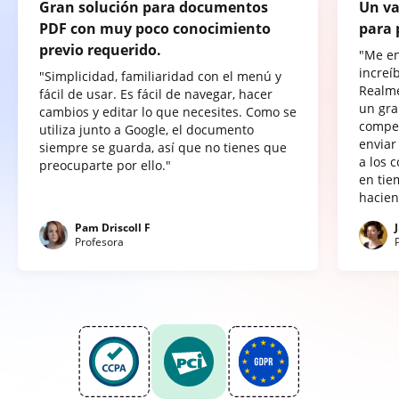
Gran solución para documentos
Un va
PDF con muy poco conocimiento
para 
previo requerido.
"Me e
increí
"Simplicidad, familiaridad con el menú y
Realme
fácil de usar. Es fácil de navegar, hacer
un gra
cambios y editar lo que necesites. Como se
compet
utiliza junto a Google, el documento
enviar
siempre se guarda, así que no tienes que
a los 
preocuparte por ello."
en tie
hacien
Pam Driscoll F
Profesora