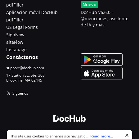
Nuevo
pdfFiller
Aplicación móvil DocHub
DocHub v6.6.0 -
@menciones, asistente
pdfFiller
de IA y más
US Legal Forms
SignNow
altaFlow
Instapage
Contáctanos
support@dochub.com
17 Station St., Ste. 303
Brookline, MA 02445
Síguenos
© 2026 DocHub, LLC
Cookie consent notice
...
Read more...
This site uses cookies to enhance site navigation and personalize
Todos los derechos reservados.