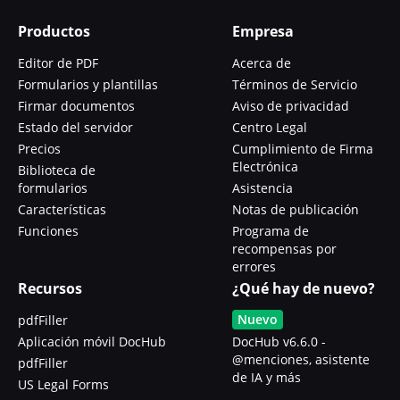
Productos
Empresa
Editor de PDF
Acerca de
Formularios y plantillas
Términos de Servicio
Firmar documentos
Aviso de privacidad
Estado del servidor
Centro Legal
Precios
Cumplimiento de Firma
Electrónica
Biblioteca de
formularios
Asistencia
Características
Notas de publicación
Funciones
Programa de
recompensas por
errores
Recursos
¿Qué hay de nuevo?
Nuevo
pdfFiller
Aplicación móvil DocHub
DocHub v6.6.0 -
@menciones, asistente
pdfFiller
de IA y más
US Legal Forms