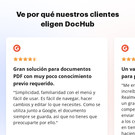
Ve por qué nuestros clientes
eligen DocHub
Gran solución para documentos
Un va
PDF con muy poco conocimiento
para 
previo requerido.
"Me e
increí
"Simplicidad, familiaridad con el menú y
Realme
fácil de usar. Es fácil de navegar, hacer
un gra
cambios y editar lo que necesites. Como se
compet
utiliza junto a Google, el documento
enviar
siempre se guarda, así que no tienes que
a los 
preocuparte por ello."
en tie
hacien