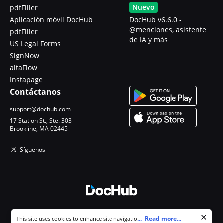
Nuevo
pdfFiller
Aplicación móvil DocHub
DocHub v6.6.0 -
@menciones, asistente
pdfFiller
de IA y más
US Legal Forms
SignNow
altaFlow
Instapage
Contáctanos
support@dochub.com
17 Station St., Ste. 303
Brookline, MA 02445
Síguenos
© 2026 DocHub, LLC
Cookie consent notice
...
Read more...
This site uses cookies to enhance site navigation and personalize
Todos los derechos reservados.