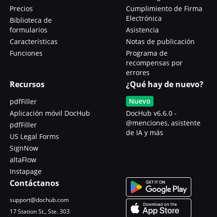
Precios
Cumplimiento de Firma
Electrónica
Biblioteca de
formularios
Asistencia
Características
Notas de publicación
Funciones
Programa de
recompensas por
errores
Recursos
¿Qué hay de nuevo?
Nuevo
pdfFiller
Aplicación móvil DocHub
DocHub v6.6.0 -
@menciones, asistente
pdfFiller
de IA y más
US Legal Forms
SignNow
altaFlow
Instapage
Contáctanos
support@dochub.com
17 Station St., Ste. 303