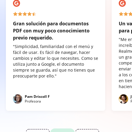
Gran solución para documentos
Un va
PDF con muy poco conocimiento
para 
previo requerido.
"Me e
increí
"Simplicidad, familiaridad con el menú y
Realme
fácil de usar. Es fácil de navegar, hacer
un gra
cambios y editar lo que necesites. Como se
compet
utiliza junto a Google, el documento
enviar
siempre se guarda, así que no tienes que
a los 
preocuparte por ello."
en tie
hacien
Pam Driscoll F
Profesora