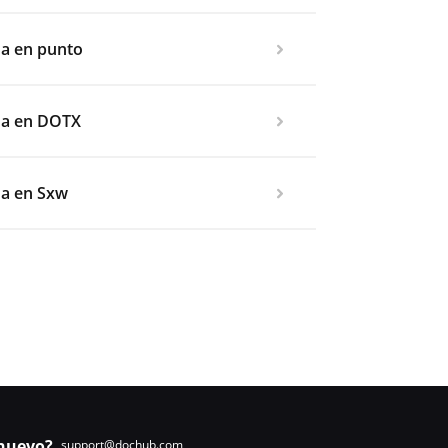
da en punto
ada en DOTX
da en Sxw
nuevo?
support@dochub.com