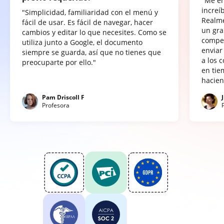
"Me e
increí
"Simplicidad, familiaridad con el menú y
Realme
fácil de usar. Es fácil de navegar, hacer
un gra
cambios y editar lo que necesites. Como se
compet
utiliza junto a Google, el documento
enviar
siempre se guarda, así que no tienes que
a los 
preocuparte por ello."
en tie
hacien
Pam Driscoll F
Profesora