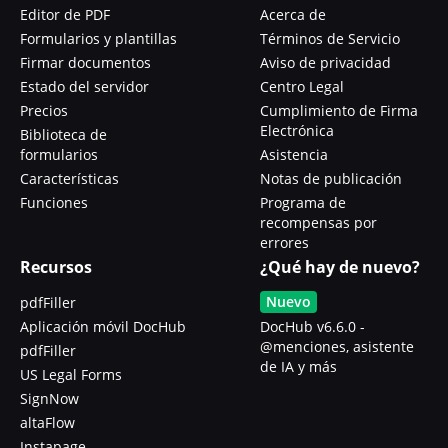
Editor de PDF
Acerca de
Formularios y plantillas
Términos de Servicio
Firmar documentos
Aviso de privacidad
Estado del servidor
Centro Legal
Precios
Cumplimiento de Firma
Electrónica
Biblioteca de
formularios
Asistencia
Características
Notas de publicación
Funciones
Programa de
recompensas por
errores
Recursos
¿Qué hay de nuevo?
Nuevo
pdfFiller
Aplicación móvil DocHub
DocHub v6.6.0 -
@menciones, asistente
pdfFiller
de IA y más
US Legal Forms
SignNow
altaFlow
Instapage