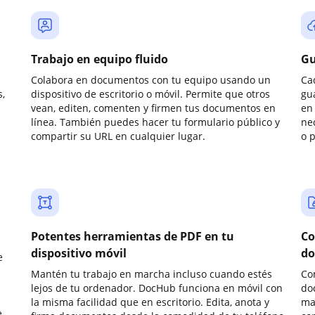
Trabajo en equipo fluido
Gu
Colabora en documentos con tu equipo usando un
Ca
,
dispositivo de escritorio o móvil. Permite que otros
gu
vean, editen, comenten y firmen tus documentos en
en 
línea. También puedes hacer tu formulario público y
ne
compartir su URL en cualquier lugar.
o 
Potentes herramientas de PDF en tu
Co
dispositivo móvil
do
e
Mantén tu trabajo en marcha incluso cuando estés
Co
lejos de tu ordenador. DocHub funciona en móvil con
do
la misma facilidad que en escritorio. Edita, anota y
ma
e