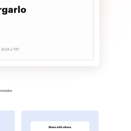
rgarlo
, XLSX o TXT
enviados