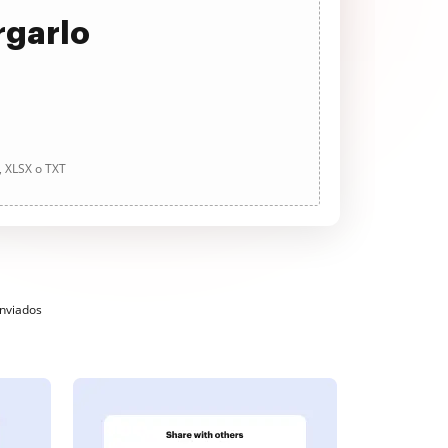
rgarlo
, XLSX o TXT
enviados