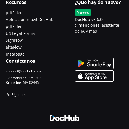
Recursos
¿Qué hay de nuevo?
Nuevo
pdfFiller
Aplicación móvil DocHub
DocHub v6.6.0 -
@menciones, asistente
pdfFiller
de IA y más
US Legal Forms
SignNow
altaFlow
Instapage
Contáctanos
support@dochub.com
17 Station St., Ste. 303
Brookline, MA 02445
Síguenos