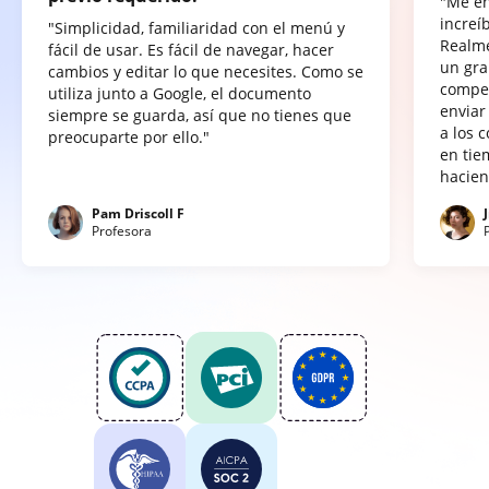
"Me e
increí
"Simplicidad, familiaridad con el menú y
Realme
fácil de usar. Es fácil de navegar, hacer
un gra
cambios y editar lo que necesites. Como se
compet
utiliza junto a Google, el documento
enviar
siempre se guarda, así que no tienes que
a los 
preocuparte por ello."
en tie
hacien
Pam Driscoll F
Profesora