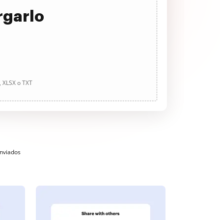
rgarlo
, XLSX o TXT
enviados