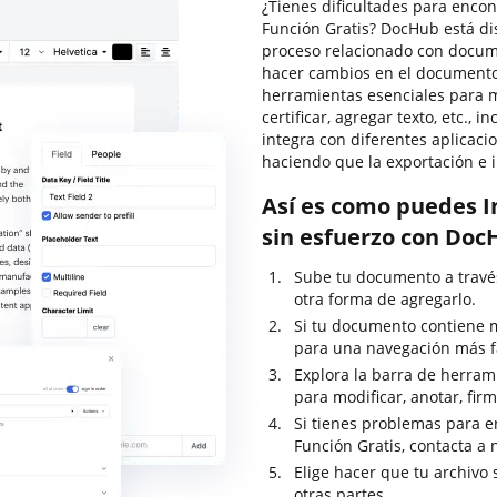
¿Tienes dificultades para encon
Función Gratis? DocHub está di
proceso relacionado con documen
hacer cambios en el documento 
herramientas esenciales para 
certificar, agregar texto, etc.,
integra con diferentes aplicac
haciendo que la exportación e
Así es como puedes In
sin esfuerzo con Doc
Sube tu documento a través 
otra forma de agregarlo.
Si tu documento contiene m
para una navegación más fá
Explora la barra de herrami
para modificar, anotar, firm
Si tienes problemas para en
Función Gratis, contacta a 
Elige hacer que tu archivo
otras partes.