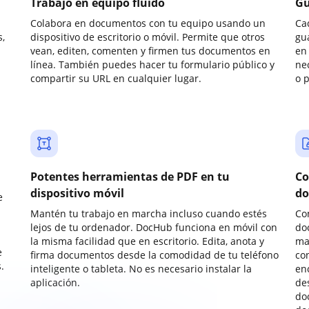
Trabajo en equipo fluido
Gu
Colabora en documentos con tu equipo usando un
Ca
,
dispositivo de escritorio o móvil. Permite que otros
gu
vean, editen, comenten y firmen tus documentos en
en 
línea. También puedes hacer tu formulario público y
ne
compartir su URL en cualquier lugar.
o 
Potentes herramientas de PDF en tu
Co
dispositivo móvil
do
e
Mantén tu trabajo en marcha incluso cuando estés
Co
lejos de tu ordenador. DocHub funciona en móvil con
do
la misma facilidad que en escritorio. Edita, anota y
ma
e
firma documentos desde la comodidad de tu teléfono
co
.
inteligente o tableta. No es necesario instalar la
enc
aplicación.
de
do