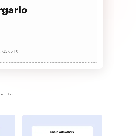
rgarlo
, XLSX o TXT
enviados