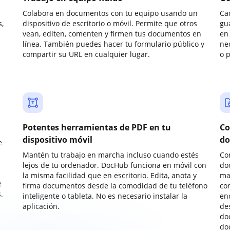
Colabora en documentos con tu equipo usando un
Ca
,
dispositivo de escritorio o móvil. Permite que otros
gu
vean, editen, comenten y firmen tus documentos en
en 
línea. También puedes hacer tu formulario público y
ne
compartir su URL en cualquier lugar.
o 
Potentes herramientas de PDF en tu
Co
dispositivo móvil
do
e
Mantén tu trabajo en marcha incluso cuando estés
Co
lejos de tu ordenador. DocHub funciona en móvil con
do
la misma facilidad que en escritorio. Edita, anota y
ma
e
firma documentos desde la comodidad de tu teléfono
co
.
inteligente o tableta. No es necesario instalar la
enc
aplicación.
de
do
do