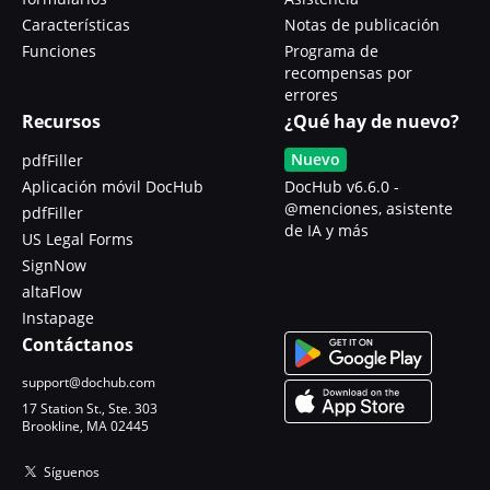
Características
Notas de publicación
Funciones
Programa de
recompensas por
errores
Recursos
¿Qué hay de nuevo?
Nuevo
pdfFiller
Aplicación móvil DocHub
DocHub v6.6.0 -
@menciones, asistente
pdfFiller
de IA y más
US Legal Forms
SignNow
altaFlow
Instapage
Contáctanos
support@dochub.com
17 Station St., Ste. 303
Brookline, MA 02445
Síguenos