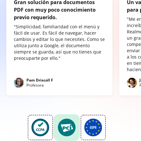
Gran solución para documentos
Un va
PDF con muy poco conocimiento
para 
previo requerido.
"Me e
increí
"Simplicidad, familiaridad con el menú y
Realme
fácil de usar. Es fácil de navegar, hacer
un gra
cambios y editar lo que necesites. Como se
compet
utiliza junto a Google, el documento
enviar
siempre se guarda, así que no tienes que
a los 
preocuparte por ello."
en tie
hacien
Pam Driscoll F
Profesora