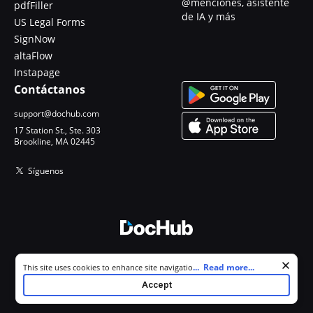
@menciones, asistente
pdfFiller
de IA y más
US Legal Forms
SignNow
altaFlow
Instapage
Contáctanos
support@dochub.com
17 Station St., Ste. 303
Brookline, MA 02445
Síguenos
© 2026 DocHub, LLC
Cookie consent notice
...
Read more...
This site uses cookies to enhance site navigation and personalize
Todos los derechos reservados.
your experience. By using this site you agree to our use of cookies as
Accept
described in our
Privacy Notice
. You can modify your selections by
visiting our
Cookie and Advertising Notice
.