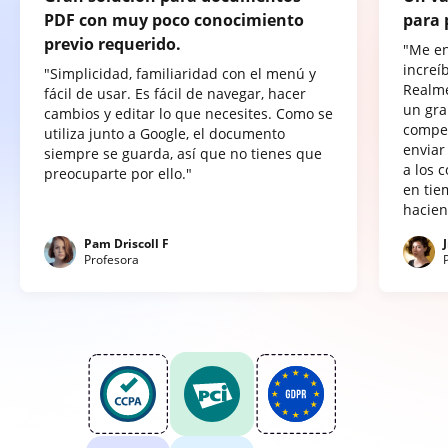
PDF con muy poco conocimiento
para 
previo requerido.
"Me e
increí
"Simplicidad, familiaridad con el menú y
Realme
fácil de usar. Es fácil de navegar, hacer
un gra
cambios y editar lo que necesites. Como se
compet
utiliza junto a Google, el documento
enviar
siempre se guarda, así que no tienes que
a los 
preocuparte por ello."
en tie
hacien
Pam Driscoll F
Profesora