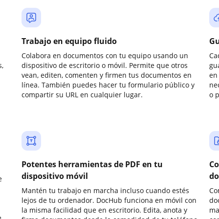
Trabajo en equipo fluido
Gu
Colabora en documentos con tu equipo usando un
Ca
,
dispositivo de escritorio o móvil. Permite que otros
gu
vean, editen, comenten y firmen tus documentos en
en 
línea. También puedes hacer tu formulario público y
ne
compartir su URL en cualquier lugar.
o 
Potentes herramientas de PDF en tu
Co
dispositivo móvil
do
e
Mantén tu trabajo en marcha incluso cuando estés
Co
lejos de tu ordenador. DocHub funciona en móvil con
do
la misma facilidad que en escritorio. Edita, anota y
ma
e