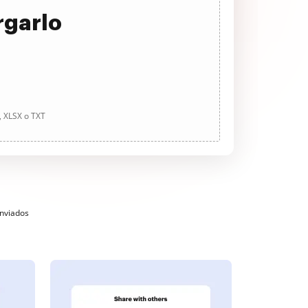
rgarlo
, XLSX o TXT
enviados