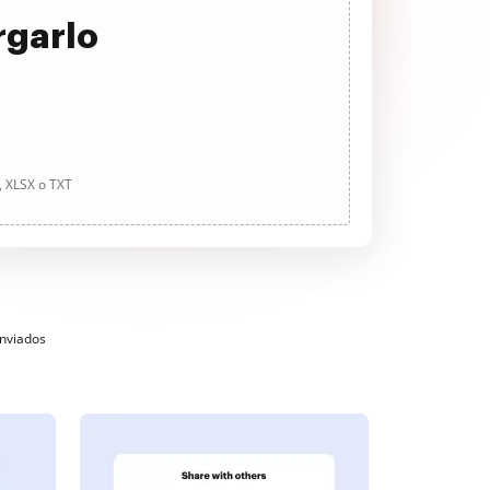
rgarlo
, XLSX o TXT
enviados