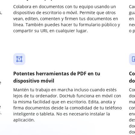
Colabora en documentos con tu equipo usando un
Ca
,
dispositivo de escritorio o móvil. Permite que otros
gu
vean, editen, comenten y firmen tus documentos en
en 
línea. También puedes hacer tu formulario público y
ne
compartir su URL en cualquier lugar.
o 
Potentes herramientas de PDF en tu
Co
dispositivo móvil
do
e
Mantén tu trabajo en marcha incluso cuando estés
Co
lejos de tu ordenador. DocHub funciona en móvil con
do
la misma facilidad que en escritorio. Edita, anota y
ma
e
firma documentos desde la comodidad de tu teléfono
co
.
inteligente o tableta. No es necesario instalar la
enc
aplicación.
de
do
do