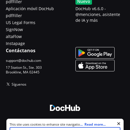
Nuevo
pdfFiller
Aplicación móvil DocHub
DocHub v6.6.0 -
@menciones, asistente
pdfFiller
de IA y más
US Legal Forms
SignNow
altaFlow
Instapage
Contáctanos
support@dochub.com
17 Station St., Ste. 303
Brookline, MA 02445
Síguenos
© 2026 DocHub, LLC
Cookie consent notice
...
Read more...
This site uses cookies to enhance site navigation and personalize
Todos los derechos reservados.
your experience. By using this site you agree to our use of cookies as