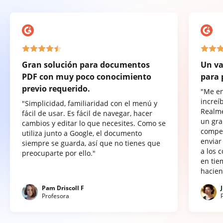
Gran solución para documentos
Un va
PDF con muy poco conocimiento
para 
previo requerido.
"Me e
increí
"Simplicidad, familiaridad con el menú y
Realme
fácil de usar. Es fácil de navegar, hacer
un gra
cambios y editar lo que necesites. Como se
compet
utiliza junto a Google, el documento
enviar
siempre se guarda, así que no tienes que
a los 
preocuparte por ello."
en tie
hacien
Pam Driscoll F
Profesora