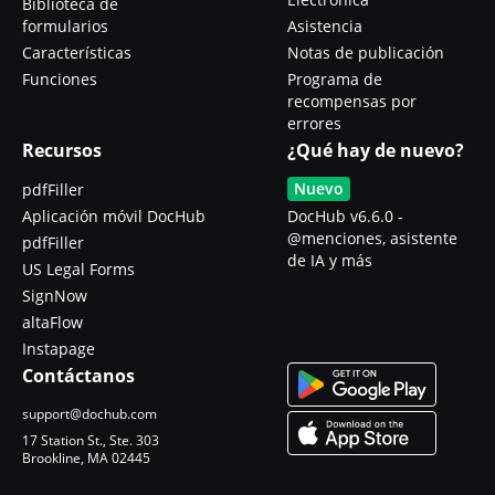
Biblioteca de
formularios
Asistencia
Características
Notas de publicación
Funciones
Programa de
recompensas por
errores
Recursos
¿Qué hay de nuevo?
Nuevo
pdfFiller
Aplicación móvil DocHub
DocHub v6.6.0 -
@menciones, asistente
pdfFiller
de IA y más
US Legal Forms
SignNow
altaFlow
Instapage
Contáctanos
support@dochub.com
17 Station St., Ste. 303
Brookline, MA 02445