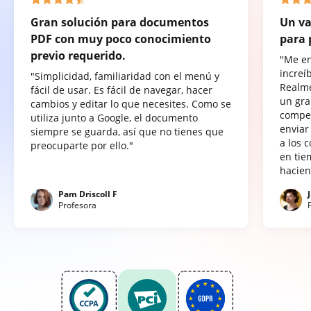
Gran solución para documentos
Un va
PDF con muy poco conocimiento
para 
previo requerido.
"Me e
increí
"Simplicidad, familiaridad con el menú y
Realme
fácil de usar. Es fácil de navegar, hacer
un gra
cambios y editar lo que necesites. Como se
compet
utiliza junto a Google, el documento
enviar
siempre se guarda, así que no tienes que
a los 
preocuparte por ello."
en tie
hacien
Pam Driscoll F
Profesora