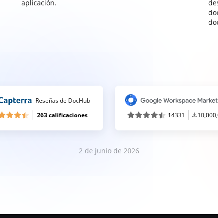
aplicación.
de
do
do
Reseñas de DocHub
263 calificaciones
14331
10,000
2 de junio de 2026