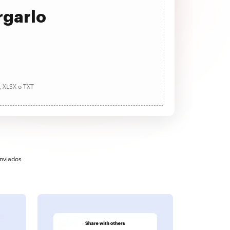
rgarlo
, XLSX o TXT
enviados