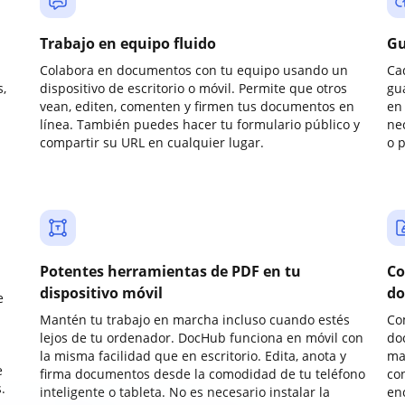
Trabajo en equipo fluido
Gu
Colabora en documentos con tu equipo usando un
Ca
,
dispositivo de escritorio o móvil. Permite que otros
gu
vean, editen, comenten y firmen tus documentos en
en 
línea. También puedes hacer tu formulario público y
ne
compartir su URL en cualquier lugar.
o 
Potentes herramientas de PDF en tu
Co
dispositivo móvil
do
e
Mantén tu trabajo en marcha incluso cuando estés
Co
lejos de tu ordenador. DocHub funciona en móvil con
do
la misma facilidad que en escritorio. Edita, anota y
ma
e
firma documentos desde la comodidad de tu teléfono
co
.
inteligente o tableta. No es necesario instalar la
enc